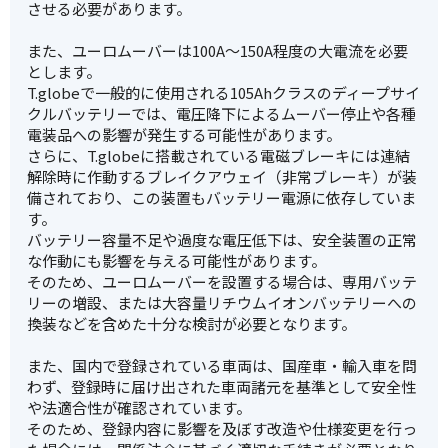
させる必要があります。
また、ユーロムーバーは100A〜150A程度の大電流を必要
とします。
T.globeで一般的に使用される105Ahクラスのディープサイ
クルバッテリーでは、電圧降下によるムーバー停止や各種
電装品への影響が発生する可能性があります。
さらに、T.globeに搭載されている電磁ブレーキには連結
解除時に作動するブレイクアウェイ（非常ブレーキ）が装
備されており、この装置もバッテリー電源に依存していま
す。
バッテリー容量不足や過度な電圧低下は、安全装置の正常
な作動にも影響を与える可能性があります。
そのため、ユーロムーバーを設置する場合は、専用バッテ
リーの増設、または大容量リチウムイオンバッテリーへの
換装などを含めた十分な検討が必要となります。
また、国内で登録されている車両は、国産車・輸入車を問
わず、登録時に届け出された車両諸元を基準として安全性
や法適合性が確認されています。
そのため、登録内容に影響を及ぼす改造や仕様変更を行っ