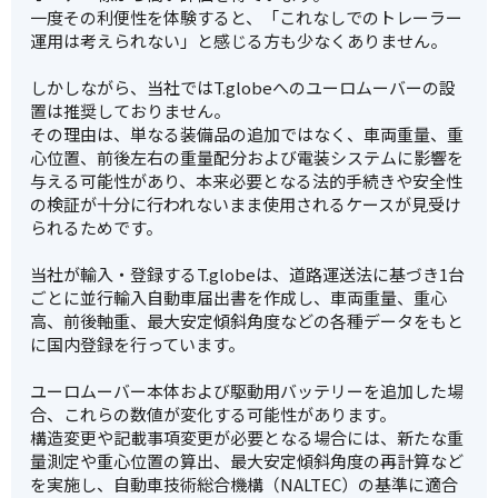
一度その利便性を体験すると、「これなしでのトレーラー
運用は考えられない」と感じる方も少なくありません。
しかしながら、当社ではT.globeへのユーロムーバーの設
置は推奨しておりません。
その理由は、単なる装備品の追加ではなく、車両重量、重
心位置、前後左右の重量配分および電装システムに影響を
与える可能性があり、本来必要となる法的手続きや安全性
の検証が十分に行われないまま使用されるケースが見受け
られるためです。
当社が輸入・登録するT.globeは、道路運送法に基づき1台
ごとに並行輸入自動車届出書を作成し、車両重量、重心
高、前後軸重、最大安定傾斜角度などの各種データをもと
に国内登録を行っています。
ユーロムーバー本体および駆動用バッテリーを追加した場
合、これらの数値が変化する可能性があります。
構造変更や記載事項変更が必要となる場合には、新たな重
量測定や重心位置の算出、最大安定傾斜角度の再計算など
を実施し、自動車技術総合機構（NALTEC）の基準に適合