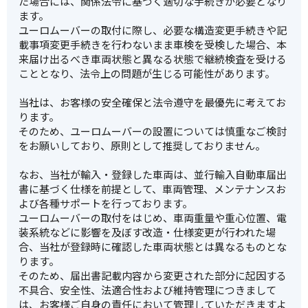
た場合には、関係法令に基づく適切な手続きが必要となり
ます。
ユーロムーバーの取付に際し、必要な構造変更手続きや記
載事項変更手続きを行わないまま車検を受検した場合、本
来届け出るべき車両状態と異なる状態で継続検査を受ける
こととなり、法令上の問題が生じる可能性があります。
当社は、お客様の安全確保と法令遵守を最優先に考えてお
ります。
そのため、ユーロムーバーの設置については慎重なご検討
をお願いしており、原則として推奨しておりません。
なお、当社が輸入・登録した車両は、並行輸入自動車届出
書に基づく仕様を前提として、車両管理、メンテナンスお
よび各種サポートを行っております。
ユーロムーバーの取付をはじめ、車両重量や重心位置、電
装系統などに影響を及ぼす改造・仕様変更が行われた場
合、当社が登録時に確認した車両状態とは異なるものとな
ります。
そのため、届出書記載内容から変更された部分に起因する
不具合、安全性、法適合性および維持管理につきまして
は、お客様ご自身の責任において管理していただきますよ