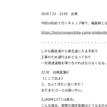
2024.7.23 21:00 出発
今回は初めて行くキャンプ場で、福島県と
https://hotorinoasobiba-camp.jimdosit
、、、、、、、、、、、、、、、、、、、
しかも圏央道から東北道に入る手前で
工事のため通行止めとなっており
一旦高速道路を降りなければならなくなる
22:30 白岡菖蒲IC
《ここで出よ》
と、なんて冷たい言い方だ！
まだまだゴールは遠いのに。
3,100円とETCは表示。
こんな場合、実際の請求金額はどうなるの