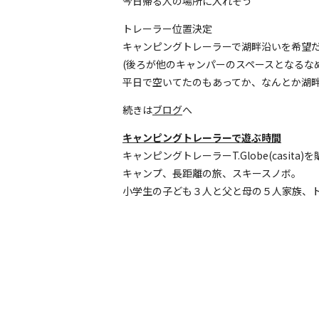
今日帰る人の場所に入れそう
トレーラー位置決定
キャンピングトレーラーで湖畔沿いを希望
(後ろが他のキャンパーのスペースとなるなめ
平日で空いてたのもあってか、なんとか湖
続きは
ブログ
へ
キャンピングトレーラーで遊ぶ時間
キャンピングトレーラーT.Globe(casit
キャンプ、長距離の旅、スキースノボ。
小学生の子ども３人と父と母の５人家族、