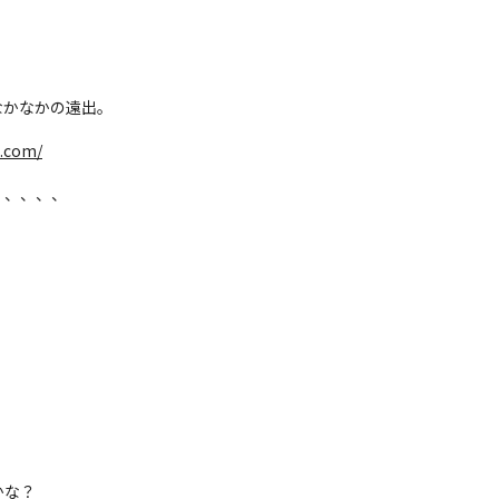
なかなかの遠出。
e.com/
、、、、、
。
かな？