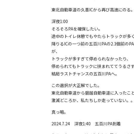
東北自動車道の久喜ICから再び高速にのる
深夜1:00
そろそろPAを確保したい。
途中のトイレ休憩でもやたらトラックが多
降りるICの一つ前の五百川PAの2.3個前の
が、
トラックが多すぎて停められなかったり、
停められてもトラックに挟まれててうるさ
結局ラストチャンスの五百川PAへ。
この選択が大正解でした。
東北自動車道から磐越自動車道に入ったこ
激減どころか、私たちしか走っていない。
真っ暗。
2024.7.24 深夜1:40 五百川PA到着