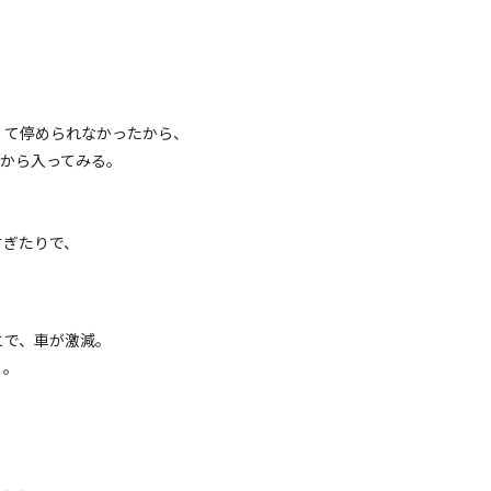
。
くて停められなかったから、
PAから入ってみる。
すぎたりで、
とで、車が激減。
。。